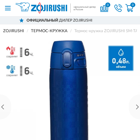
0
0
АЛЬНЫЙ
ДИЛЕР ZOJIRUSHI
ДОСТАВ
ZOJIRUSHI
ТЕРМОС-КРУЖКА
Термос-кружка ZOJIRUSHI SM-TA