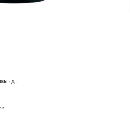
ЛБЫ
- Да
мм