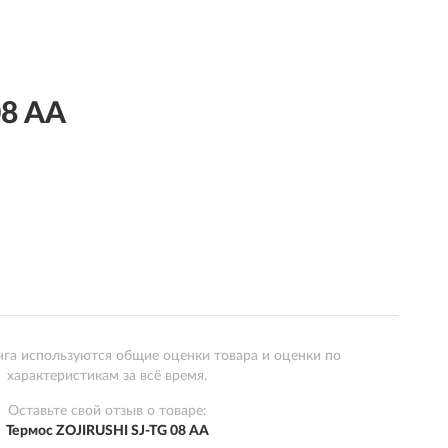
08 AA
нга используются общие оценки товара и оценки по
характеристикам за всё время.
Оставьте свой отзыв о товаре:
Термос ZOJIRUSHI SJ-TG 08 AA